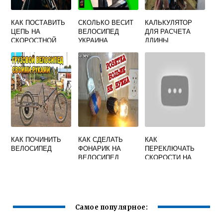
КАК ПОСТАВИТЬ
СКОЛЬКО ВЕСИТ
КАЛЬКУЛЯТОР
ЦЕПЬ НА
ВЕЛОСИПЕД
ДЛЯ РАСЧЕТА
СКОРОСТНОЙ
УКРАИНА
ДЛИНЫ
ВЕЛОСИПЕД
ВЕЛОСИПЕДНЫХ
СПИЦ ОНЛАЙН
КАК ПОЧИНИТЬ
КАК СДЕЛАТЬ
КАК
ВЕЛОСИПЕД
ФОНАРИК НА
ПЕРЕКЛЮЧАТЬ
ВЕЛОСИПЕД
СКОРОСТИ НА
ЧТОБЫ ОН
ВЕЛОСИПЕДЕ
ЗАРЯЖАЛСЯ ОТ
ШТЕРН
ДВИЖЕНИЯ
Самое популярное: