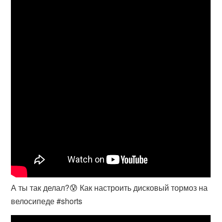
А ты так делал?😰 Как настроить дисковый тормоз на
велосипеде #shorts