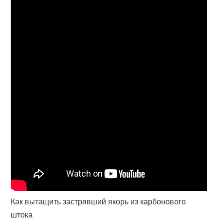
Как вытащить застрявший якорь из карбонового
штока