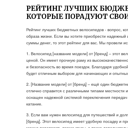
РЕЙТИНГ ЛУЧШИХ БЮДЖЕ
КОТОРЫЕ ПОРАДУЮТ СВО
Рейтинг лучших бюджетных велосипедов - вопрос, ко
образа жизни. Если вы хотите приобрести надежный 
суммы денег, то этот рейтинг для вас. Мы провели 
1. Велосипед [название модели] от [бренд] – этот в
ценой. Он имеет прочную раму из высококачественн
и безопасность во время поездок. Благодаря удобно
будет отличным выбором для начинающих и опытных
2. [Название модели] от [бренд] – ещё один бюджет
отлично справится с различными типами местности и 
оснащен надежной системой переключения передач 
катание.
3. Если вам нужен велосипед для путешествий и долг
[бренд]. Этот велосипед имеет удобную посадку и п
можно перевозить легкие грузы, а также дополните