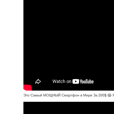
Это Самый МОЩНЫЙ Смартфон в Мире За 200$ 😱 Я 