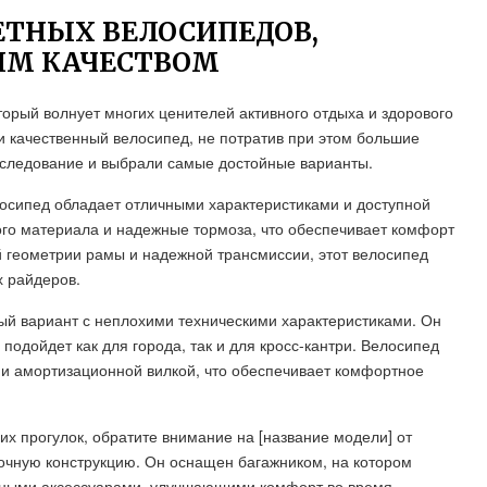
ТНЫХ ВЕЛОСИПЕДОВ,
ИМ КАЧЕСТВОМ
торый волнует многих ценителей активного отдыха и здорового
и качественный велосипед, не потратив при этом большие
исследование и выбрали самые достойные варианты.
елосипед обладает отличными характеристиками и доступной
ого материала и надежные тормоза, что обеспечивает комфорт
й геометрии рамы и надежной трансмиссии, этот велосипед
 райдеров.
ный вариант с неплохими техническими характеристиками. Он
подойдет как для города, так и для кросс-кантри. Велосипед
и амортизационной вилкой, что обеспечивает комфортное
их прогулок, обратите внимание на [название модели] от
рочную конструкцию. Он оснащен багажником, на котором
льными аксессуарами, улучшающими комфорт во время