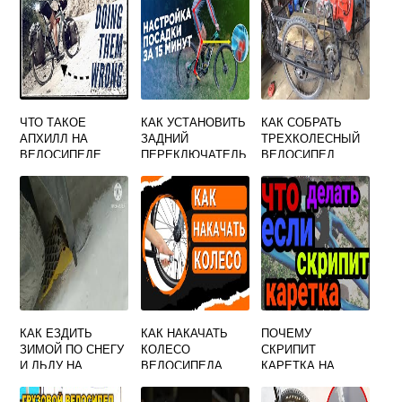
ЧТО ТАКОЕ
КАК УСТАНОВИТЬ
КАК СОБРАТЬ
АПХИЛЛ НА
ЗАДНИЙ
ТРЕХКОЛЕСНЫЙ
ВЕЛОСИПЕДЕ
ПЕРЕКЛЮЧАТЕЛЬ
ВЕЛОСИПЕД
СКОРОСТЕЙ НА
ВЕЛОСИПЕДЕ
БЕЗ ПЕТУХА
КАК ЕЗДИТЬ
КАК НАКАЧАТЬ
ПОЧЕМУ
ЗИМОЙ ПО СНЕГУ
КОЛЕСО
СКРИПИТ
И ЛЬДУ НА
ВЕЛОСИПЕДА
КАРЕТКА НА
ВЕЛОСИПЕДЕ
КОМПРЕССОРОМ
ВЕЛОСИПЕДЕ