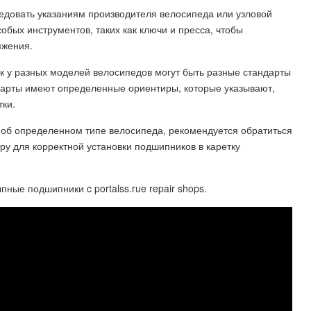
едовать указаниям производителя велосипеда или узловой
бых инструментов, таких как ключи и пресса, чтобы
яжения.
как у разных моделей велосипедов могут быть разные стандарты
дарты имеют определенные ориентиры, которые указывают,
тки.
 об определенном типе велосипеда, рекомендуется обратиться
ру для корректной установки подшипников в каретку
ные подшипники c portalss.rue repair shops.