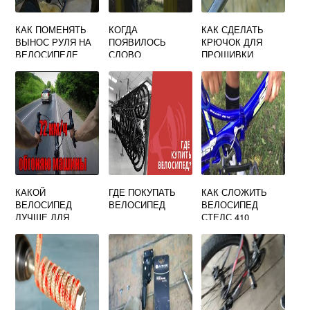
КАК ПОМЕНЯТЬ
КОГДА
КАК СДЕЛАТЬ
ВЫНОС РУЛЯ НА
ПОЯВИЛОСЬ
КРЮЧОК ДЛЯ
ВЕЛОСИПЕДЕ
СЛОВО
ПРОШИВКИ
ВЕЛОСИПЕД В
ОБУВИ ИЗ
РУССКОМ ЯЗЫКЕ
ВЕЛОСИПЕДНОЙ
ЭТИМОЛОГИЧЕСК
СПИЦЫ СВОИМИ
ИЙ СЛОВАРЬ
РУКАМИ
КАКОЙ
ГДЕ ПОКУПАТЬ
КАК СЛОЖИТЬ
ВЕЛОСИПЕД
ВЕЛОСИПЕД
ВЕЛОСИПЕД
ЛУЧШЕ ДЛЯ
СТЕЛС 410
ГОРОДА
ВЗРОСЛЫМ