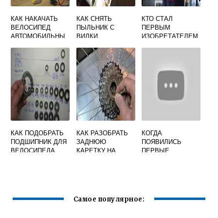
КАК НАКАЧАТЬ
КАК СНЯТЬ
КТО СТАЛ
ВЕЛОСИПЕД
ПЫЛЬНИК С
ПЕРВЫМ
АВТОМОБИЛЬНЫ
ВИЛКИ
ИЗОБРЕТАТЕЛЕМ
М НАСОСОМ
ВЕЛОСИПЕДА
ВЕЛОСИПЕДА В
РОССИИ
КАК ПОДОБРАТЬ
КАК РАЗОБРАТЬ
КОГДА
ПОДШИПНИК ДЛЯ
ЗАДНЮЮ
ПОЯВИЛИСЬ
ВЕЛОСИПЕДА
КАРЕТКУ НА
ПЕРВЫЕ
СКОРОСТНОМ
ВЕЛОСИПЕДНЫЕ
ВЕЛОСИПЕДЕ
ДОРОЖКИ В
РОССИИ
Самое популярное: