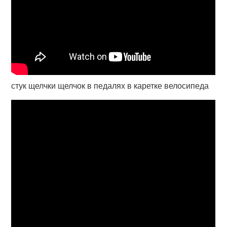
стук щелчки щелчок в педалях в каретке велосипеда