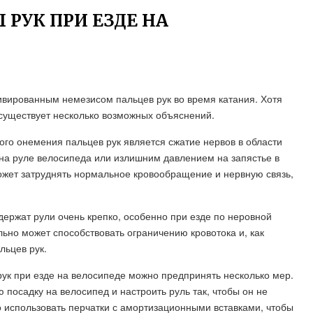
РУК ПРИ ЕЗДЕ НА
ивированным немезисом пальцев рук во время катания. Хотя
 существует несколько возможных объяснений.
го онемения пальцев рук является сжатие нервов в области
на руле велосипеда или излишним давлением на запястье в
ожет затруднять нормальное кровообращение и нервную связь,
держат рули очень крепко, особенно при езде по неровной
льно может способствовать ограничению кровотока и, как
льцев рук.
к при езде на велосипеде можно предпринять несколько мер.
 посадку на велосипед и настроить руль так, чтобы он не
о использовать перчатки с амортизационными вставками, чтобы