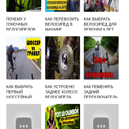
ПОЧЕМУ У
КАК ПЕРЕВОЗИТЬ
КАК ВЫБРАТЬ
ГОНОЧНЫХ
ВЕЛОСИПЕД В
ВЕЛОСИПЕД ДЛЯ
ВЕЛОСИПЕДОВ
МАШИНЕ
ДЕВОЧКИ 9 ЛЕТ
РУЛЬ ОПУЩЕН
НИЗКО
КАК ВЫБРАТЬ
КАК УСТРОЕНО
КАК ПОМЕНЯТЬ
ПЕРВЫЙ
ЗАДНЕЕ КОЛЕСО
ЗАДНИЙ
ШОССЕЙНЫЙ
ВЕЛОСИПЕДА
ПЕРЕКЛЮЧАТЕЛЬ
ВЕЛОСИПЕД
СКОРОСТЕЙ НА
ВЕЛОСИПЕДЕ
ВИДЕО