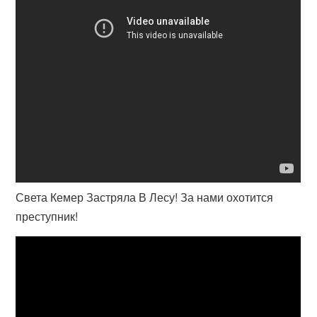
Света Кемер Застряла В Лесу! За нами охотится
преступник!