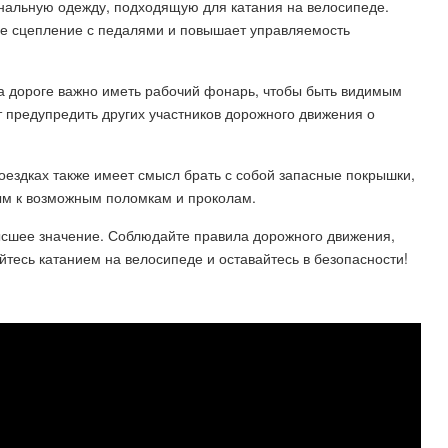
нальную одежду, подходящую для катания на велосипеде.
ое сцепление с педалями и повышает управляемость
на дороге важно иметь рабочий фонарь, чтобы быть видимым
ет предупредить других участников дорожного движения о
оездках также имеет смысл брать с собой запасные покрышки,
вым к возможным поломкам и проколам.
высшее значение. Соблюдайте правила дорожного движения,
тесь катанием на велосипеде и оставайтесь в безопасности!