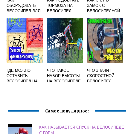
ОБОРУДОВАТЬ
ТОРМОЗА НА
ЗАМОК С
ВЕЛОСИПЕД ДЛЯ
ВЕЛОСИПЕД
ВЕЛОСИПЕДНОЙ
ПУТЕШЕСТВИЙ
ЦЕПИ
ПЛОСКОГУБЦАМИ
ГДЕ МОЖНО
ЧТО ТАКОЕ
ЧТО ЗНАЧИТ
ОСТАВИТЬ
НАБОР ВЫСОТЫ
СКОРОСТНОЙ
ВЕЛОСИПЕД НА
НА ВЕЛОСИПЕДЕ
ВЕЛОСИПЕД
ХРАНЕНИЕ
Самое популярное:
КАК НАЗЫВАЕТСЯ СПУСК НА ВЕЛОСИПЕДЕ
С ГОРЫ