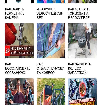
КАК ЗАЛИТЬ
ЧТО ЛУЧШЕ
КАК СДЕЛАТЬ
ГЕРМЕТИК В
ВЕЛОСИПЕД ИЛИ
ТОРМОЗА НА
КАМЕРУ
БЕГ
ВЕЛОСИПЕДЕ
ВЕЛОСИПЕДА
СКОРОСТНОМ
ЗАДНИЕ
ДИСКОВЫЕ
КАК
КАК
КАК ЗАКЛЕИТЬ
ВОССТАНОВИТЬ
ОТБАЛАНСИРОВА
КОЛЕСО
СОРВАННУЮ
ТЬ КОЛЕСО
ЗАПЛАТКОЙ
ВНУТРЕННЮЮ
ВЕЛОСИПЕДА В
РЕЗЬБУ
ДОМАШНИХ
УСЛОВИЯХ
ВИДЕО