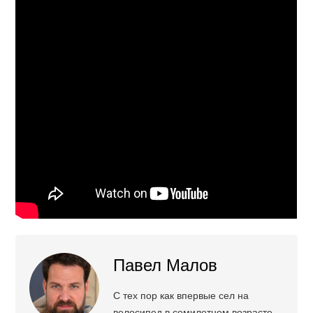
Павел Малов
С тех пор как впервые сел на
велосипед в семилетнем возрасте,