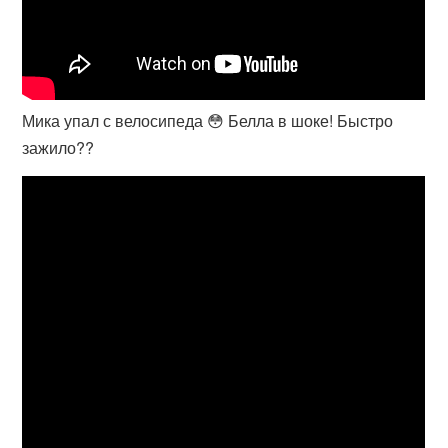
Мика упал с велосипеда 😳 Белла в шоке! Быстро
зажило??