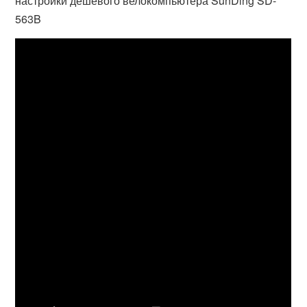
настройки дешевого велокомпьютера SunDing SD-
563B