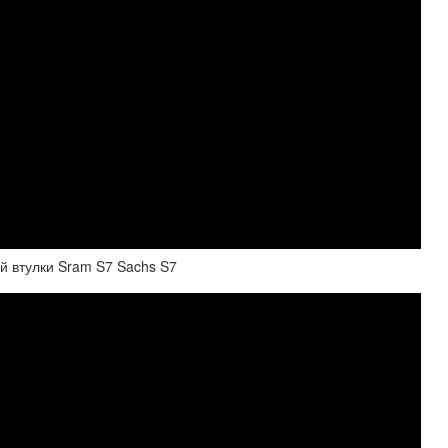
й втулки Sram S7 Sachs S7