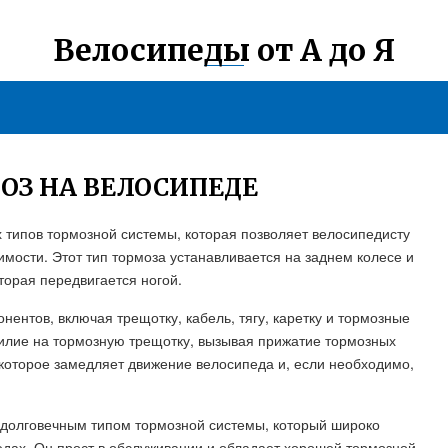
Велосипеды от А до Я
ОЗ НА ВЕЛОСИПЕДЕ
х типов тормозной системы, которая позволяет велосипедисту
имости. Этот тип тормоза устанавливается на заднем колесе и
торая передвигается ногой.
нентов, включая трещотку, кабель, тягу, каретку и тормозные
силие на тормозную трещотку, вызывая прижатие тормозных
, которое замедляет движение велосипеда и, если необходимо,
 долговечным типом тормозной системы, который широко
ипедах. Он прост в обслуживании и обладает хорошей тормозной