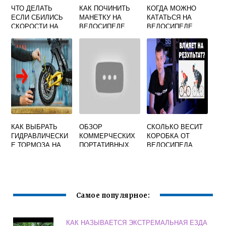
ЧТО ДЕЛАТЬ
КАК ПОЧИНИТЬ
КОГДА МОЖНО
ЕСЛИ СБИЛИСЬ
МАНЕТКУ НА
КАТАТЬСЯ НА
СКОРОСТИ НА
ВЕЛОСИПЕДЕ
ВЕЛОСИПЕДЕ
ВЕЛОСИПЕДЕ
ВЕСНОЙ
КАК ВЫБРАТЬ
ОБЗОР
СКОЛЬКО ВЕСИТ
ГИДРАВЛИЧЕСКИ
КОММЕРЧЕСКИХ
КОРОБКА ОТ
Е ТОРМОЗА НА
ПОРТАТИВНЫХ
ВЕЛОСИПЕДА
ВЕЛОСИПЕД
ЗАРЯДНЫХ
УСТРОЙСТВ USB
С ПИТАНИЕМ ОТ
ДИНАМО ВТУЛОК
Самое популярное:
КАК НАЗЫВАЕТСЯ ЭКСТРЕМАЛЬНАЯ ЕЗДА