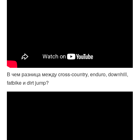
В чем разница между cross-country, enduro, downhill,
fatbike и dirt jump?