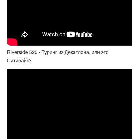
Riverside 520 - Туринг из Декатлона, или это
Ситибайк?