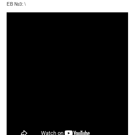
ЕВ №3: \