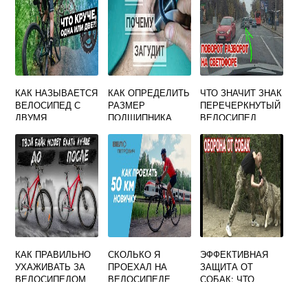
КАК НАЗЫВАЕТСЯ
КАК ОПРЕДЕЛИТЬ
ЧТО ЗНАЧИТ ЗНАК
ВЕЛОСИПЕД С
РАЗМЕР
ПЕРЕЧЕРКНУТЫЙ
ДВУМЯ
ПОДШИПНИКА
ВЕЛОСИПЕД
СИДЕНЬЯМИ
ДЛЯ
ВЕЛОСИПЕДА
КАК ПРАВИЛЬНО
СКОЛЬКО Я
ЭФФЕКТИВНАЯ
УХАЖИВАТЬ ЗА
ПРОЕХАЛ НА
ЗАЩИТА ОТ
ВЕЛОСИПЕДОМ
ВЕЛОСИПЕДЕ
СОБАК: ЧТО
СТЕЛС
СЕГОДНЯ
ДЕЛАТЬ ПРИ
НАПАДЕНИИ?