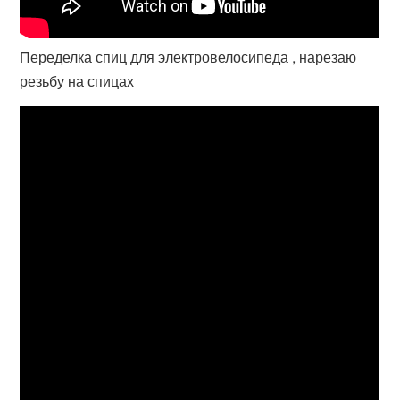
Переделка спиц для электровелосипеда , нарезаю
резьбу на спицах