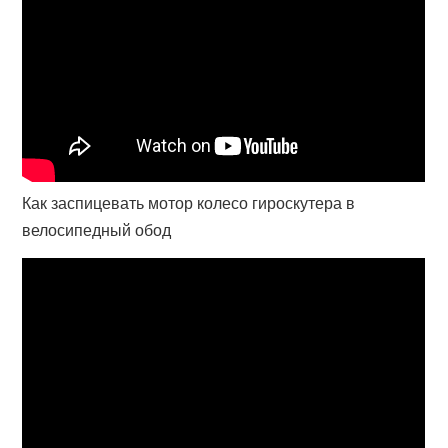
Как заспицевать мотор колесо гироскутера в
велосипедный обод