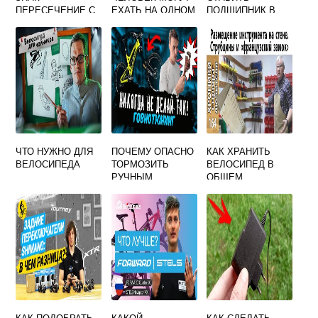
ПЕРЕСЕЧЕНИЕ С
ЕХАТЬ НА ОДНОМ
ПОДШИПНИК В
ВЕЛОСИПЕДНОЙ
ВЕЛОСИПЕДЕ
КАРЕТКУ
ДОРОЖКОЙ
ВЕЛОСИПЕДА
ЧТО НУЖНО ДЛЯ
ПОЧЕМУ ОПАСНО
КАК ХРАНИТЬ
ВЕЛОСИПЕДА
ТОРМОЗИТЬ
ВЕЛОСИПЕД В
РУЧНЫМ
ОБЩЕМ
ПЕРЕДНИМ
КОРИДОРЕ
ТОРМОЗОМ ПРИ
БЫСТРОЙ ЕЗДЕ
НА ВЕЛОСИПЕДЕ
КАК ПОДОБРАТЬ
КАКОЙ
КАК СДЕЛАТЬ