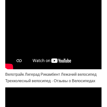
Велотрайк Лигерад Рикамбент Лежачий велосипед
Трехколесный велосипед - Отзывы о Велосипедах