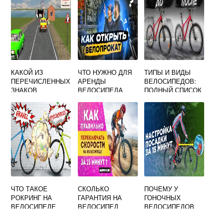
КАКОЙ ИЗ
ЧТО НУЖНО ДЛЯ
ТИПЫ И ВИДЫ
ПЕРЕЧИСЛЕННЫХ
АРЕНДЫ
ВЕЛОСИПЕДОВ:
ЗНАКОВ
ВЕЛОСИПЕДА
ПОЛНЫЙ СПИСОК
ОТНОСИТСЯ К
ПРЕДУПРЕЖДАЮ
ЩИМ
ВЕЛОСИПЕДНАЯ
ДОРОЖКА
ЧТО ТАКОЕ
СКОЛЬКО
ПОЧЕМУ У
РОКРИНГ НА
ГАРАНТИЯ НА
ГОНОЧНЫХ
ВЕЛОСИПЕДЕ
ВЕЛОСИПЕД
ВЕЛОСИПЕДОВ
РУЛЬ ОПУЩЕН