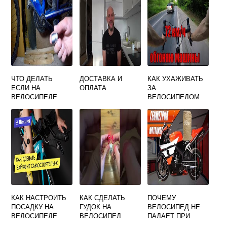
ТОРМОЗА
ЧТО ДЕЛАТЬ
ДОСТАВКА И
КАК УХАЖИВАТЬ
ЕСЛИ НА
ОПЛАТА
ЗА
ВЕЛОСИПЕДЕ
ВЕЛОСИПЕДОМ
ОТВАЛИЛАСЬ
СО СКОРОСТЯМИ
ПЕДАЛЬ
КАК НАСТРОИТЬ
КАК СДЕЛАТЬ
ПОЧЕМУ
ПОСАДКУ НА
ГУДОК НА
ВЕЛОСИПЕД НЕ
ВЕЛОСИПЕДЕ
ВЕЛОСИПЕД
ПАДАЕТ ПРИ
СВОИМИ РУКАМИ
ДВИЖЕНИИ