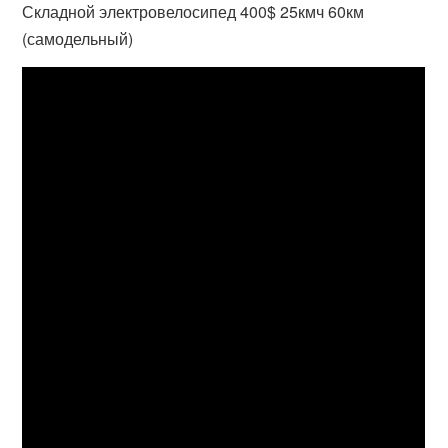
Складной электровелосипед 400$ 25кмч 60км
(самодельный)