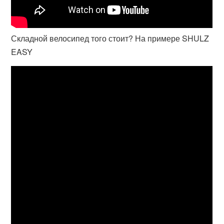
Складной велосипед того стоит? На примере SHULZ
EASY