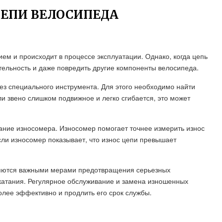
ЦЕПИ ВЕЛОСИПЕДА
м и происходит в процессе эксплуатации. Однако, когда цепь
тельность и даже повредить другие компоненты велосипеда.
ез специального инструмента. Для этого необходимо найти
ли звено слишком подвижное и легко сгибается, это может
ание износомера. Износомер помогает точнее измерить износ
Если износомер показывает, что износ цепи превышает
ляются важными мерами предотвращения серьезных
катания. Регулярное обслуживание и замена изношенных
олее эффективно и продлить его срок службы.