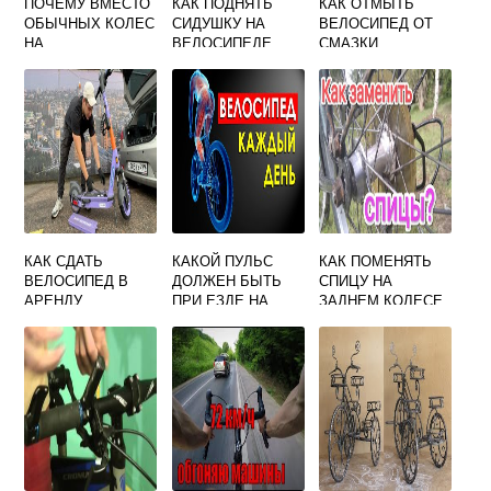
ПОЧЕМУ ВМЕСТО
КАК ПОДНЯТЬ
КАК ОТМЫТЬ
ОБЫЧНЫХ КОЛЕС
СИДУШКУ НА
ВЕЛОСИПЕД ОТ
НА
ВЕЛОСИПЕДЕ
СМАЗКИ
ВЕЛОСИПЕДАХ
ГОНЩИКОВ
УСТАНАВЛИВАЮТ
ДИСКИ
КАК СДАТЬ
КАКОЙ ПУЛЬС
КАК ПОМЕНЯТЬ
ВЕЛОСИПЕД В
ДОЛЖЕН БЫТЬ
СПИЦУ НА
АРЕНДУ
ПРИ ЕЗДЕ НА
ЗАДНЕМ КОЛЕСЕ
ВЕЛОСИПЕДЕ
ВЕЛОСИПЕДА
МНОГОСКОРОСТН
ОГО