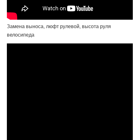
Замена выноса, люфт рулевой, высота руля
велосипеда