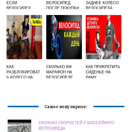
ЕСЛИ
ВЕЛОСИПЕД
ЗАДНЕЕ КОЛЕСО
ВЕЛОСИПЕД
ПОСЛЕ ПОКУПКИ
ВЕЛОСИПЕДА
ВЕЛИКОВАТ
УРАЛ
КАК
СКОЛЬКО КМ
КАК ПРИКРЕПИТЬ
РАЗБЛОКИРОВАТ
МАРАФОН НА
СИДЕНЬЕ НА
Ь КОЛЕСО НА
ВЕЛОСИПЕДЕ
РАМУ
ВЕЛОСИПЕДЕ
ВЕЛОСИПЕДА
ДЛЯ РЕБЕНКА
Самое популярное:
СКОЛЬКО СКОРОСТЕЙ У ШОССЕЙНОГО
ВЕЛОСИПЕДА