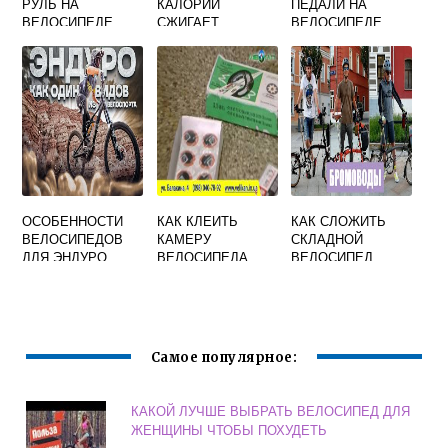
РУЛЬ НА
КАЛОРИЙ
ПЕДАЛИ НА
ВЕЛОСИПЕДЕ
СЖИГАЕТ
ВЕЛОСИПЕДЕ
УПРАЖНЕНИЕ
ВЕЛОСИПЕД
ЛЕЖА НА СПИНЕ
ОСОБЕННОСТИ
КАК КЛЕИТЬ
КАК СЛОЖИТЬ
ВЕЛОСИПЕДОВ
КАМЕРУ
СКЛАДНОЙ
ДЛЯ ЭНДУРО
ВЕЛОСИПЕДА
ВЕЛОСИПЕД
РЕМКОМПЛЕКТО
М С КЛЕЕМ РЕД
СУН
Самое популярное:
КАКОЙ ЛУЧШЕ ВЫБРАТЬ ВЕЛОСИПЕД ДЛЯ
ЖЕНЩИНЫ ЧТОБЫ ПОХУДЕТЬ