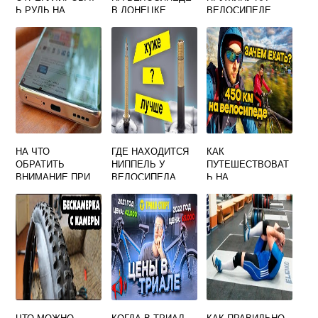
Ь РУЛЬ НА
В ДОНЕЦКЕ
ВЕЛОСИПЕДЕ
ВЕЛОСИПЕДЕ
НА ЧТО
ГДЕ НАХОДИТСЯ
КАК
ОБРАТИТЬ
НИППЕЛЬ У
ПУТЕШЕСТВОВАТ
ВНИМАНИЕ ПРИ
ВЕЛОСИПЕДА
Ь НА
ВЫБОРЕ
ВЕЛОСИПЕДЕ
СОВРЕМЕННОГО
СМАРТФОНА
ЧТО МОЖНО
КОГДА В ТРИАЛ
КАК ПРАВИЛЬНО