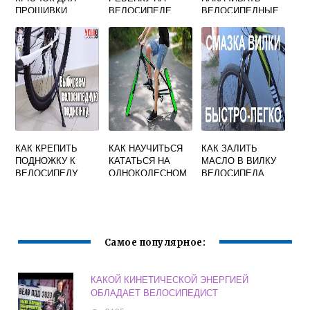
ПРОШИВКИ
ВЕЛОСИПЕДЕ
ВЕЛОСИПЕДНЫЕ
ОБУВИ ИЗ
КОЛЕСА 29
ВЕЛОСИПЕДНОЙ
СПИЦЫ СВОИМИ
РУКАМИ
КАК КРЕПИТЬ
КАК НАУЧИТЬСЯ
КАК ЗАЛИТЬ
ПОДНОЖКУ К
КАТАТЬСЯ НА
МАСЛО В ВИЛКУ
ВЕЛОСИПЕДУ
ОДНОКОЛЕСНОМ
ВЕЛОСИПЕДА
STERN
ВЕЛОСИПЕДЕ
Самое популярное:
КАКОЙ КИНЕТИЧЕСКОЙ ЭНЕРГИЕЙ
ОБЛАДАЕТ ВЕЛОСИПЕДИСТ