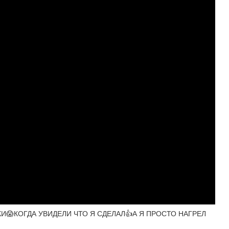
И😱КОГДА УВИДЕЛИ ЧТО Я СДЕЛАЛ👍А Я ПРОСТО НАГРЕЛ