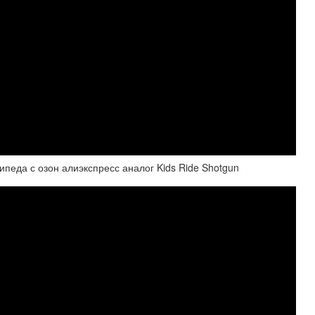
ипеда с озон алиэкспресс аналог Kids Ride Shotgun