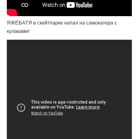
ЯЖЕБАТЯ в скейтпарке напал на самокатера с
кулаками!