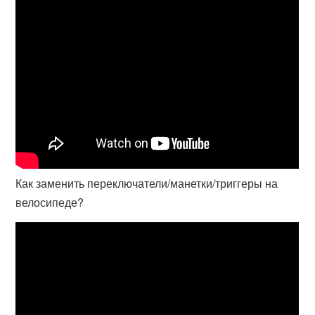
Как заменить переключатели/манетки/триггеры на
велосипеде?