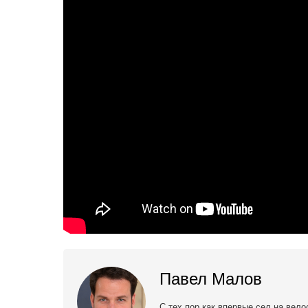
Павел Малов
С тех пор как впервые сел на вел