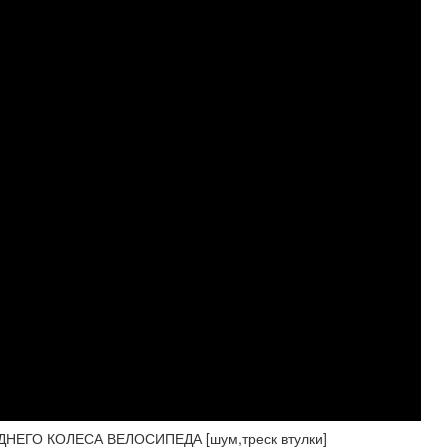
ЕГО КОЛЕСА ВЕЛОСИПЕДА [шум,треск втулки]