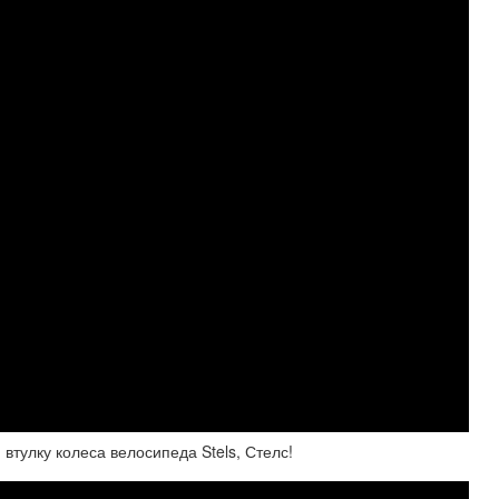
втулку колеса велосипеда Stels, Стелс!