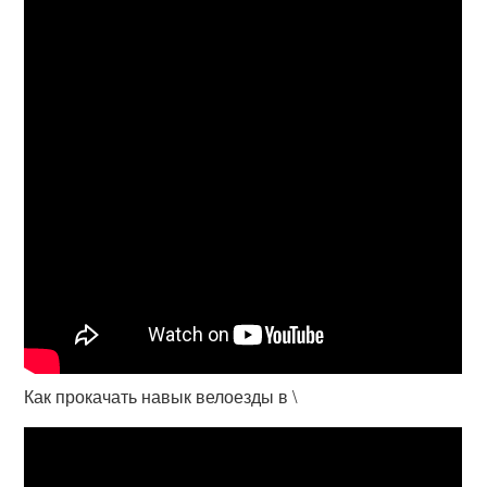
Как прокачать навык велоезды в \