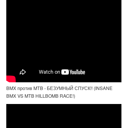
BMX против MTB - БЕЗУМНЫЙ СПУСК!! (INSANE
BMX VS MTB HILLBOMB RACE!)