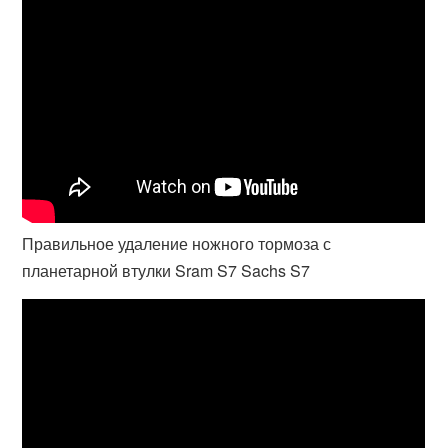
Правильное удаление ножного тормоза с
планетарной втулки Sram S7 Sachs S7