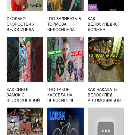
СКОЛЬКО
ЧТО ЗАЛИВАТЬ В
КАК
СКОРОСТЕЙ У
ТОРМОЗА
ВЕЛОСИПЕДИСТ
ВЕЛОСИПЕДА
ВЕЛОСИПЕДА
ДОЛЖЕН
ГИДРАВЛИЧЕСКИ
ИНФОРМИРОВАТЬ
Е
ДРУГИХ
УЧАСТНИКОВ
ДВИЖЕНИЯ О
НАМЕРЕНИИ
ОСТАНОВИТЬСЯ
КАК СНЯТЬ
ЧТО ТАКОЕ
КАК НАКАЧАТЬ
ЗАМОК С
КАССЕТА НА
ВЕЛОСИПЕД
ВЕЛОСИПЕДНОЙ
ВЕЛОСИПЕДЕ
АВТОМОБИЛЬНЫ
ЦЕПИ
М НАСОСОМ
ПЛОСКОГУБЦАМИ