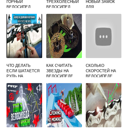
ГОРНЫЙ
ТРЕХКОЛЕСНЫЙ
НОВЫЙ ЗАМОК
ВЕЛОСИПЕД
ВЕЛОСИПЕД
ДЛЯ
ВЕЛОСИПЕДА
КОДОВЫЙ
CYCLOTECH
ЧТО ДЕЛАТЬ
КАК СЧИТАТЬ
СКОЛЬКО
ЕСЛИ ШАТАЕТСЯ
ЗВЕЗДЫ НА
СКОРОСТЕЙ НА
РУЛЬ НА
ВЕЛОСИПЕДЕ
ВЕЛОСИПЕДЕ
ВЕЛОСИПЕДЕ
СТЕЛС