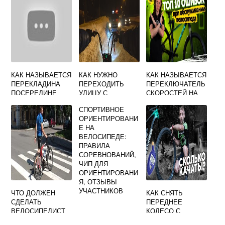
КАК НАЗЫВАЕТСЯ
КАК НУЖНО
КАК НАЗЫВАЕТСЯ
ПЕРЕКЛАДИНА
ПЕРЕХОДИТЬ
ПЕРЕКЛЮЧАТЕЛЬ
ПОСЕРЕДИНЕ
УЛИЦУ С
СКОРОСТЕЙ НА
РУЛЯ НА
ВЕЛОСИПЕДОМ
ВЕЛОСИПЕДЕ
СПОРТИВНОЕ
ВЕЛОСИПЕДЕ
ИЛИ САМОКАТОМ
ОРИЕНТИРОВАНИ
БМХ
Е НА
ВЕЛОСИПЕДЕ:
ПРАВИЛА
СОРЕВНОВАНИЙ,
ЧИП ДЛЯ
ОРИЕНТИРОВАНИ
Я, ОТЗЫВЫ
УЧАСТНИКОВ
ЧТО ДОЛЖЕН
КАК СНЯТЬ
СДЕЛАТЬ
ПЕРЕДНЕЕ
ВЕЛОСИПЕДИСТ
КОЛЕСО С
ПЕРЕД ВЫЕЗДОМ
ВЕЛОСИПЕДА СО