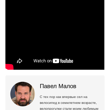
Павел Малов
С тех пор как впервые сел на
велосипед в семилетнем возрасте,
велопрогулки стали моим любимым