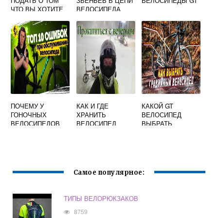
ПОДАТЬ О ТОМ
ЗВЕНЬЕВ В ЦЕПИ
ВЕЛОСИПЕДЫ GT
ЧТО ВЫ ХОТИТЕ
ВЕЛОСИПЕДА
ОСТАНОВИТЬСЯ
БМХ
НА ВЕЛОСИПЕДЕ
ПОЧЕМУ У
КАК И ГДЕ
КАКОЙ GT
ГОНОЧНЫХ
ХРАНИТЬ
ВЕЛОСИПЕД
ВЕЛОСИПЕДОВ
ВЕЛОСИПЕД
ВЫБРАТЬ
РУЛЬ ОПУЩЕН
ЗИМОЙ
НИЗКО
Самое популярное:
ТИПЫ ВЕЛОРЮКЗАКОВ
8759