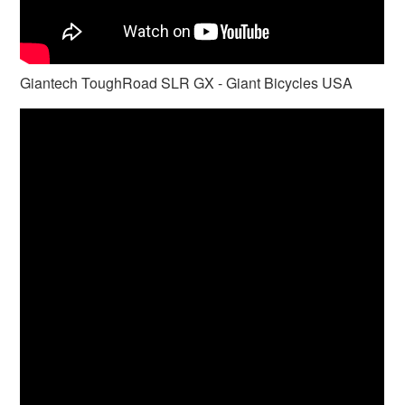
Giantech ToughRoad SLR GX - Giant Bicycles USA