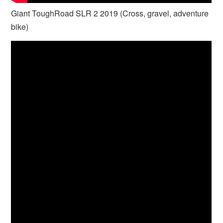
Giant ToughRoad SLR 2 2019 (Cross, gravel, adventure
bike)