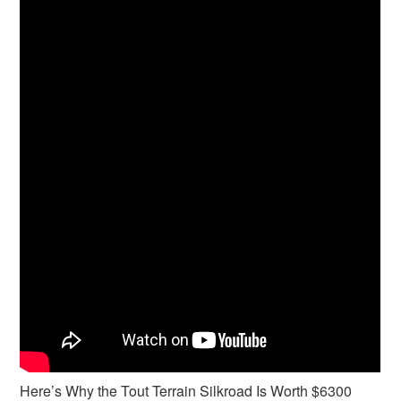
Here’s Why the Tout Terrain Silkroad Is Worth $6300