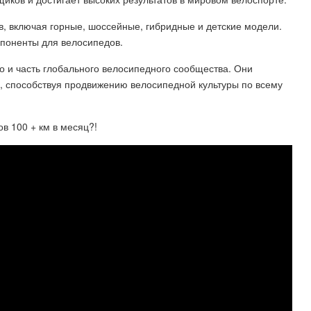
, включая горные, шоссейные, гибридные и детские модели.
мпоненты для велосипедов.
но и часть глобального велосипедного сообщества. Они
 способствуя продвижению велосипедной культуры по всему
ов 100 + км в месяц?!