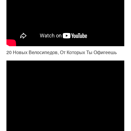
20 Новых Велосипедов, От Которых Ты Офигеешь