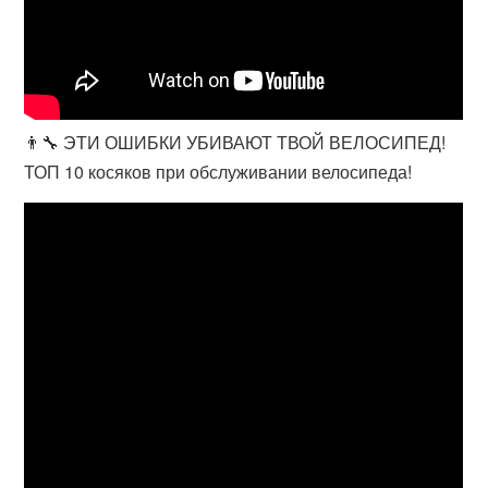
👨‍🔧 ЭТИ ОШИБКИ УБИВАЮТ ТВОЙ ВЕЛОСИПЕД!
ТОП 10 косяков при обслуживании велосипеда!