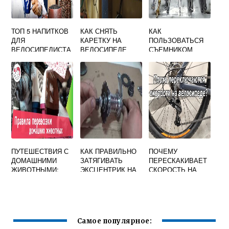
ТОП 5 НАПИТКОВ
КАК СНЯТЬ
КАК
ДЛЯ
КАРЕТКУ НА
ПОЛЬЗОВАТЬСЯ
ВЕЛОСИПЕДИСТА
ВЕЛОСИПЕДЕ
СЪЕМНИКОМ
БЕЗ
ШАТУНОВ
СПЕЦИАЛЬНОГО
ВЕЛОСИПЕДА
КЛЮЧА
ПУТЕШЕСТВИЯ С
КАК ПРАВИЛЬНО
ПОЧЕМУ
ДОМАШНИМИ
ЗАТЯГИВАТЬ
ПЕРЕСКАКИВАЕТ
ЖИВОТНЫМИ:
ЭКСЦЕНТРИК НА
СКОРОСТЬ НА
КАК ПРАВИЛЬНО
ВЕЛОСИПЕДЕ
ВЕЛОСИПЕДЕ
ОРГАНИЗОВАТЬ
Самое популярное: