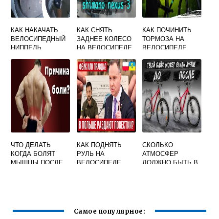
КАК НАКАЧАТЬ
КАК СНЯТЬ
КАК ПОЧИНИТЬ
ВЕЛОСИПЕДНЫЙ
ЗАДНЕЕ КОЛЕСО
ТОРМОЗА НА
НИППЕЛЬ
НА ВЕЛОСИПЕДЕ
ВЕЛОСИПЕДЕ
АВТОМОБИЛЬНЫ
БЕЗ СКОРОСТЕЙ
М НАСОСОМ
ЧТО ДЕЛАТЬ
КАК ПОДНЯТЬ
СКОЛЬКО
КОГДА БОЛЯТ
РУЛЬ НА
АТМОСФЕР
МЫШЦЫ ПОСЛЕ
ВЕЛОСИПЕДЕ
ДОЛЖНО БЫТЬ В
ВЕЛОСИПЕДА
СТЕЛС 410
ШИНАХ
ВЕЛОСИПЕДА
ДЕТСКОГО
Самое популярное: